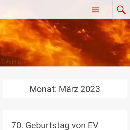
Zum
Freiwillige Feuerwehr Vestenpoppen-
Inhalt
springen
Wohlfahrts
Monat:
März 2023
70. Geburtstag von EV