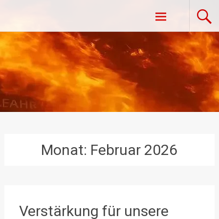
Zum
Freiwillige Feuerwehr Vestenpoppen-
Inhalt
springen
Wohlfahrts
Monat:
Februar 2026
Verstärkung für unsere