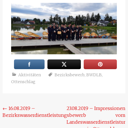
Aktivitäten
Bezirksbewerb
,
BWDLB
,
Ottenschlag
Beitragsnavigation
←
16.08.2019 –
23.08.2019 – Impressionen
Bezirkswasserdienstleistungsbewerb
vom
Landeswasserdienstleistu