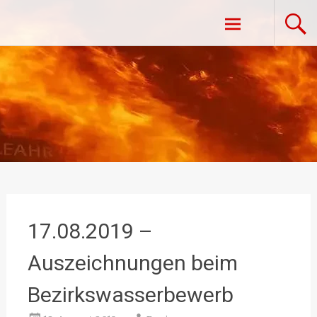
Zum
Freiwillige Feuerwehr Vestenpoppen-
Inhalt
springen
Wohlfahrts
17.08.2019 –
Auszeichnungen beim
Bezirkswasserbewerb