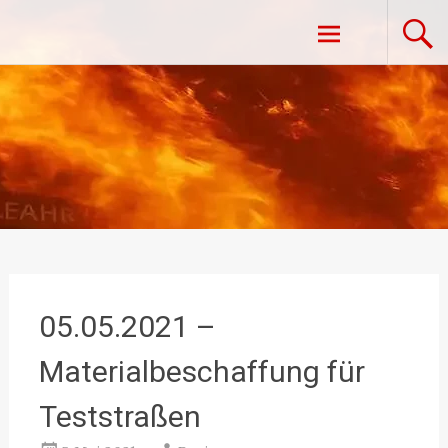
Zum
Freiwillige Feuerwehr Vestenpoppen-
Inhalt
springen
Wohlfahrts
05.05.2021 –
Materialbeschaffung für
Teststraßen