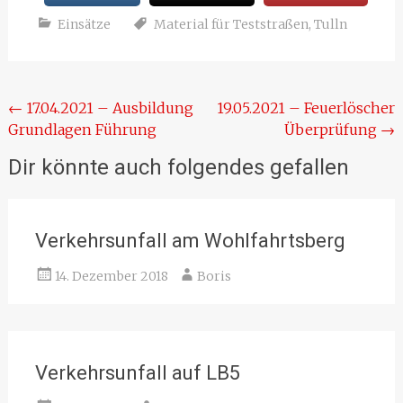
Einsätze
Material für Teststraßen
,
Tulln
Beitragsnavigation
←
17.04.2021 – Ausbildung
19.05.2021 – Feuerlöscher
Grundlagen Führung
Überprüfung
→
Dir könnte auch folgendes gefallen
Verkehrsunfall am Wohlfahrtsberg
14. Dezember 2018
Boris
Verkehrsunfall auf LB5