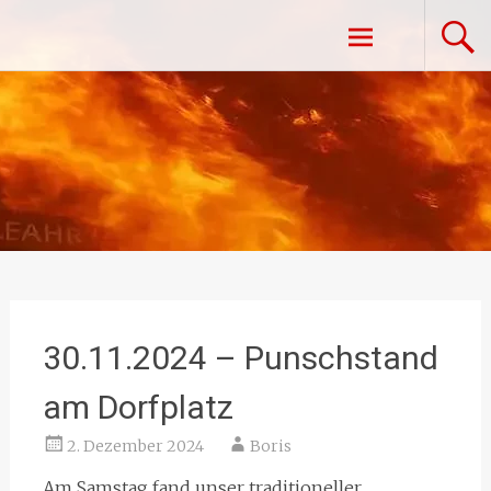
Zum
Freiwillige Feuerwehr Vestenpoppen-
Inhalt
springen
Wohlfahrts
30.11.2024 – Punschstand
am Dorfplatz
2. Dezember 2024
Boris
Am Samstag fand unser traditioneller