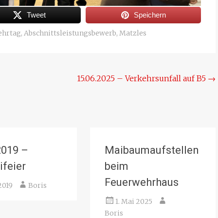
Tweet
Speichern
ehrtag
,
Abschnittsleistungsbewerb
,
Matzles
15.06.2025 – Verkehrsunfall auf B5
→
2019 –
Maibaumaufstellen
ifeier
beim
Feuerwehrhaus
2019
Boris
1. Mai 2025
Boris