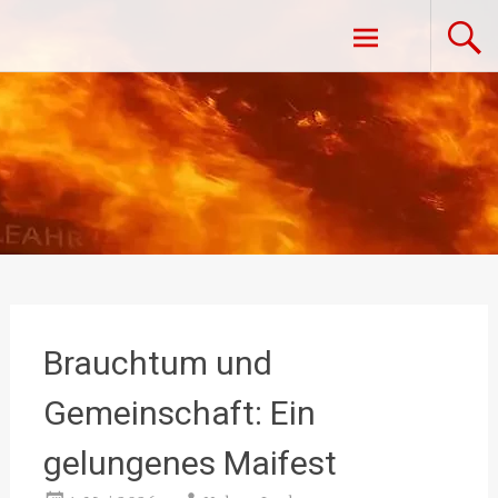
Zum
Freiwillige Feuerwehr Vestenpoppen-
Inhalt
springen
Wohlfahrts
Brauchtum und
Gemeinschaft: Ein
gelungenes Maifest