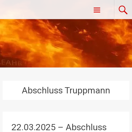
Zum
Freiwillige Feuerwehr Vestenpoppen-
Inhalt
springen
Wohlfahrts
Abschluss Truppmann
22.03.2025 – Abschluss