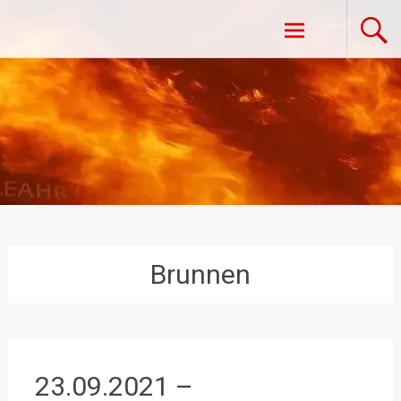
Zum
Freiwillige Feuerwehr Vestenpoppen-
Inhalt
springen
Wohlfahrts
Brunnen
23.09.2021 –