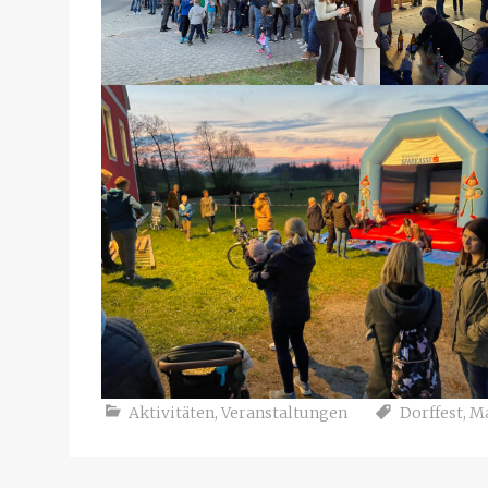
Aktivitäten
,
Veranstaltungen
Dorffest
,
M