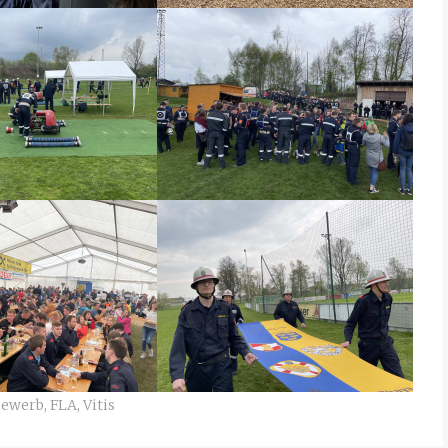
bewerb
,
FLA
,
Vitis