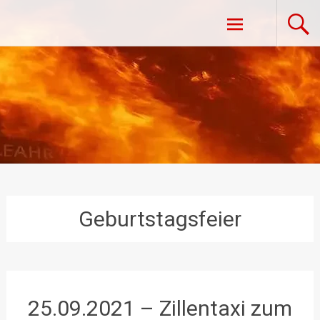
Zum
Freiwillige Feuerwehr Vestenpoppen-
Inhalt
springen
Wohlfahrts
Geburtstagsfeier
25.09.2021 – Zillentaxi zum