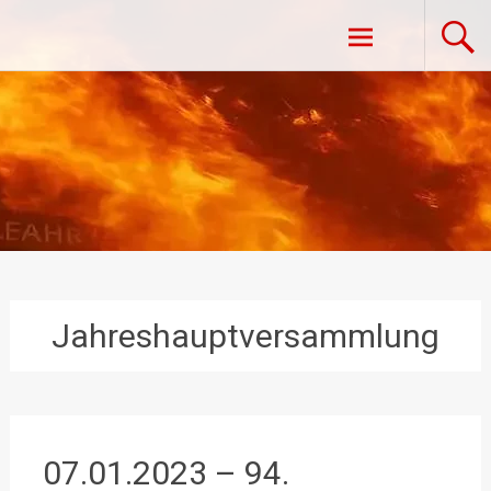
Zum
Freiwillige Feuerwehr Vestenpoppen-
Inhalt
springen
Wohlfahrts
Jahreshauptversammlung
07.01.2023 – 94.