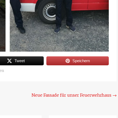
Tweet
Speichern
en
Neue Fassade für unser Feuerwehrhaus
→