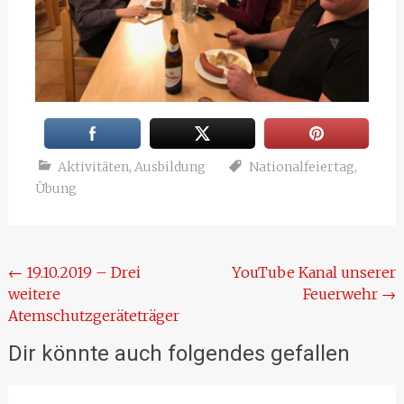
Aktivitäten
,
Ausbildung
Nationalfeiertag
,
Übung
Beitragsnavigation
←
19.10.2019 – Drei
YouTube Kanal unserer
weitere
Feuerwehr
→
Atemschutzgeräteträger
Dir könnte auch folgendes gefallen