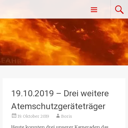
Zum
Freiwillige Feuerwehr Vestenpoppen-
Inhalt
springen
Wohlfahrts
19.10.2019 – Drei weitere
Atemschutzgeräteträger
19. Oktober 2019
Boris
Heute konnten drei unserer Kameraden das