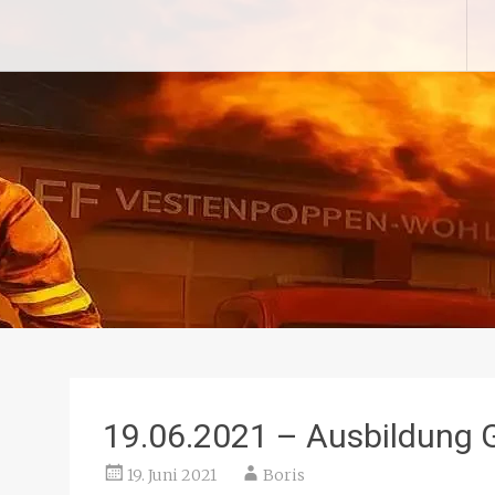
Zum
Freiwillige Feuerwehr Ves
Inhalt
springen
19.06.2021 – Ausbildung 
19. Juni 2021
Boris