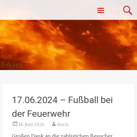
Zum
Freiwillige Feuerwehr Vestenpoppen-
Inhalt
springen
Wohlfahrts
17.06.2024 – Fußball bei
der Feuerwehr
18. Juni 2024
Boris
Großen Dank an die zahlreichen Besucher